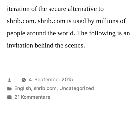
iteration of the secure alternative to
shrib.com. shrib.com is used by millions of
people around the world. The following is an
invitation behind the scenes.
Veröffentlicht
4. September 2015
von
Veröffentlicht
English
,
shrib.com
,
Uncategorized
in
zu
21 Kommentare
A
Secure
Online
Notepad