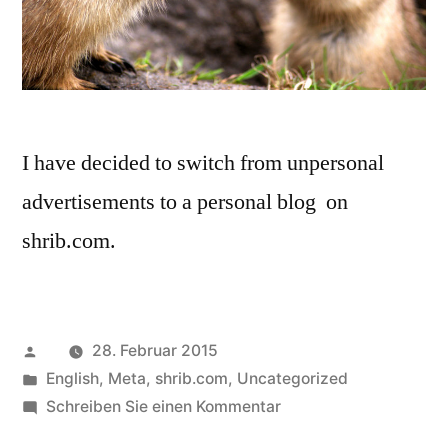
I have decided to switch from unpersonal
advertisements to a personal blog on
shrib.com.
Veröffentlicht
28. Februar 2015
von
Veröffentlicht
English
,
Meta
,
shrib.com
,
Uncategorized
in
zu
Schreiben Sie einen Kommentar
Getting