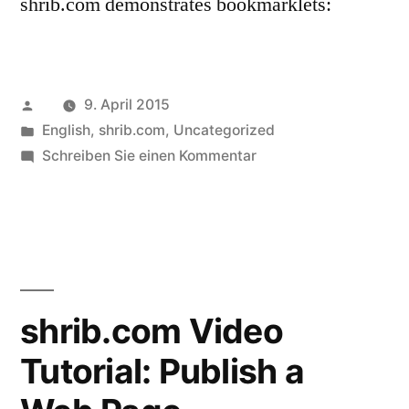
shrib.com demonstrates bookmarklets:
Veröffentlicht
9. April 2015
von
Veröffentlicht
English
,
shrib.com
,
Uncategorized
in
zu
Schreiben Sie einen Kommentar
shrib.com
Video
Tutorial:
Using Bookmarklets
shrib.com Video
Tutorial: Publish a