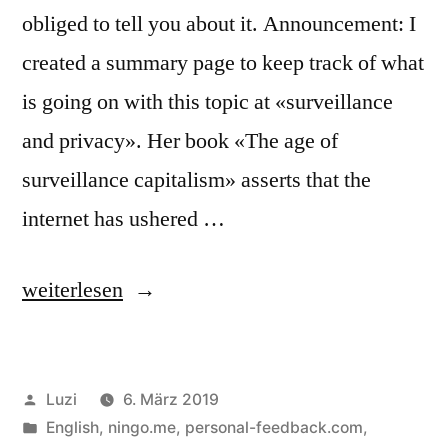
obliged to tell you about it. Announcement: I
created a summary page to keep track of what
is going on with this topic at «surveillance
and privacy». Her book «The age of
surveillance capitalism» asserts that the
internet has ushered …
«Selling
weiterlesen
out
Your
Veröffentlicht
Luzi
6. März 2019
Life»
von
Veröffentlicht
English
,
ningo.me
,
personal-feedback.com
,