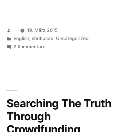
Veröffentlicht
19. März 2015
von
Veröffentlicht
English
,
shrib.com
,
Uncategorized
in
zu
2 Kommentare
shrib.com
Video
Tutorial:
Publish
a
Web Page
Searching The Truth
Through
Crowdfunding