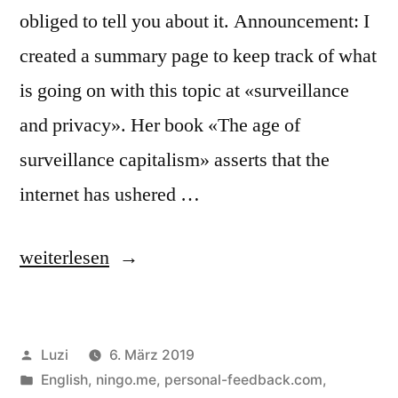
obliged to tell you about it. Announcement: I
created a summary page to keep track of what
is going on with this topic at «surveillance
and privacy». Her book «The age of
surveillance capitalism» asserts that the
internet has ushered …
«Selling
weiterlesen
out
Your
Veröffentlicht
Luzi
6. März 2019
Life»
von
Veröffentlicht
English
,
ningo.me
,
personal-feedback.com
,