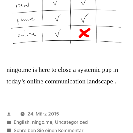
ningo.me is here to close a systemic gap in
today’s online communication landscape .
Veröffentlicht
24. März 2015
von
Veröffentlicht
English
,
ningo.me
,
Uncategorized
in
zu
Schreiben Sie einen Kommentar