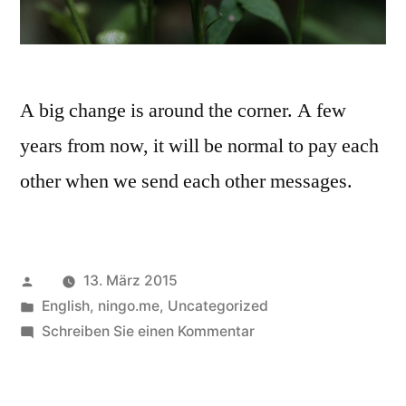
A big change is around the corner. A few
years from now, it will be normal to pay each
other when we send each other messages.
Veröffentlicht
13. März 2015
von
Veröffentlicht
English
,
ningo.me
,
Uncategorized
in
zu
Schreiben Sie einen Kommentar
I
Appreciate