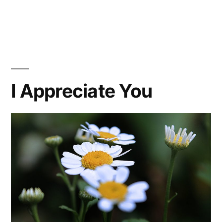
A
Systemic
Gap:
Paid Online Communic
I Appreciate You