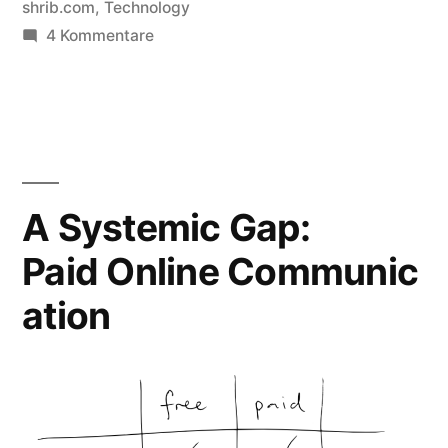
in
shrib.com
,
Technology
zu
4 Kommentare
Selling
out
Your
Life
A Systemic Gap:
Paid Online Communic
ation