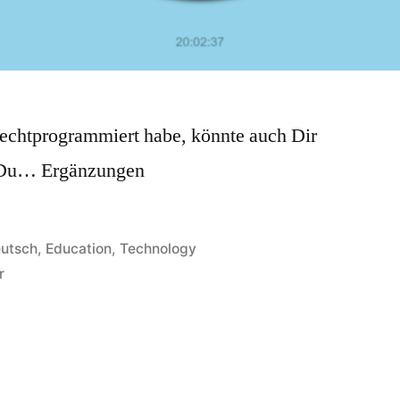
urechtprogrammiert habe, könnte auch Dir
t Du… Ergänzungen
röffentlicht
utsch
,
Education
,
Technology
zu
r
Schul-
Uhr
mit
Gong