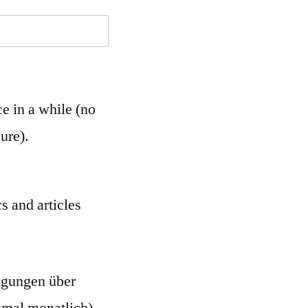
e in a while (no
ure).
s and articles
igungen über
nmal monatlich).