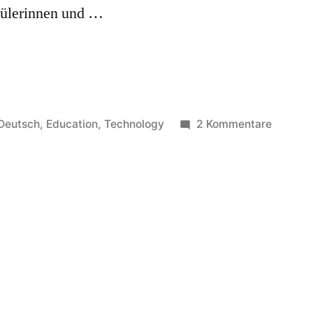
hülerinnen und …
Veröffentlicht
zu
Deutsch
,
Education
,
Technology
2 Kommentare
in
Rüstze
für
Privathe