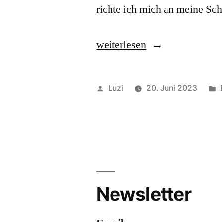
richte ich mich an meine Sc
«Rüstzeug
weiterlesen
für
Privatheit»
Veröffentlicht
Luzi
20. Juni 2023
von
Newsletter