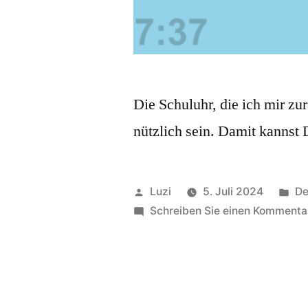
Die Schuluhr, die ich mir z
nützlich sein. Damit kanns
Veröffentlicht
Ve
Luzi
5. Juli 2024
De
von
in
Schreiben Sie einen Kommenta